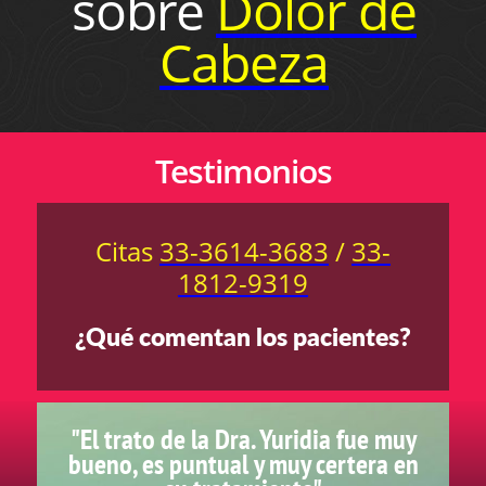
sobre
Dolor de
Cabeza
Testimonios
Citas
33-3614-3683
/
33-
1812-9319
¿Qué comentan los pacientes?
"El trato de la Dra. Yuridia fue muy
bueno, es puntual y muy certera en
o