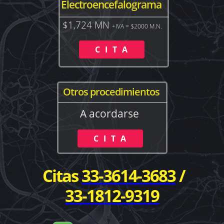
Electroencefalograma
$1,724 MN
+IVA = $2000 M.N.
C I T A
Otros procedimientos
A acordarse
C I T A
Citas
33-3614-3683
/
33-1812-9319