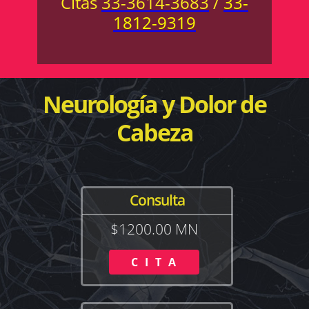
Citas
33-3614-3683
/
33-
1812-9319
Neurología y Dolor de
Cabeza
Consulta
$1200.00 MN
C I T A