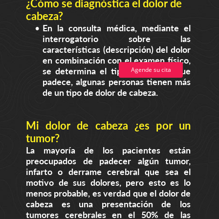
¿Cómo se diagnóstica el dolor de
sintomas, por qué me duele la cabeza todos los días, bueno
para el dolor de cabeza, migraña cefalea, q hacer cuando te
cabeza?
duele la cabeza, para la migraña que es bueno, cefalea
tensional que es
En la consulta médica, mediante el
sintomas de una paralisis facial por estres, dolor sien, por qué
duele la nuca, cefalea que significa
interrogatorio sobre las
dolores de cabeza peligrosos, sintomas de un tumor en el
características (descripción) del dolor
cerebro, localizacion tipos de dolores de cabeza, migraña
como quitarla
en combinación con el examen físico,
se determina el tipo de cefalea que
Agende su cita
padece, algunas personas tienen más
de un tipo de dolor de cabeza.
Mi dolor de cabeza ¿es por un
tumor?
La mayoría de los pacientes están
preocupados de padecer algún tumor,
infarto o derrame cerebral que sea el
motivo de sus dolores, pero esto es lo
menos probable, es verdad que el dolor de
cabeza es una presentación de los
tumores cerebrales en el 50% de las