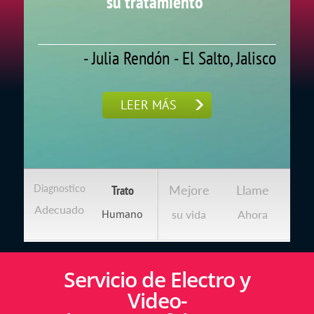
su tratamiento"
o
e
s
- Julia Rendón - El Salto, Jalisco
oa
LEER MÁS
Diagnostico
Trato
Mejore
Llame
Adecuado
Humano
su vida
Ahora
Servicio de Electro y
Video-